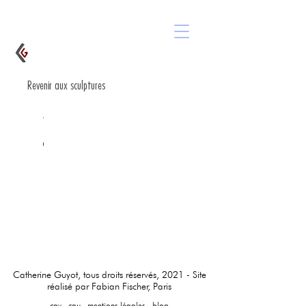
Revenir aux sculptures
Focus
Focus
Focus
Catherine Guyot, tous droits réservés, 2021 - Site
réalisé par Fabian Fischer, Paris
cgv - cgu - mentions légales -
blog