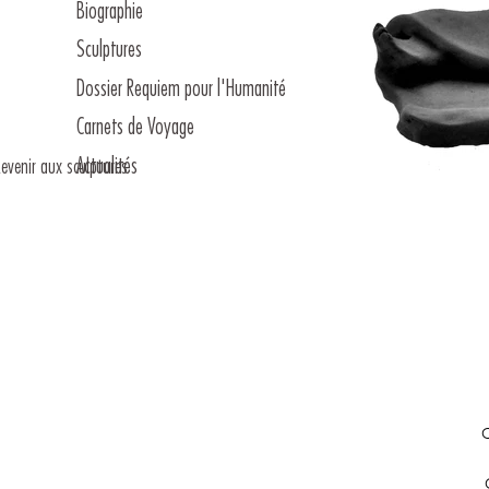
Biographie
Sculptures
Dossier Requiem pour l'Humanité
Carnets de Voyage
Actualités
evenir aux sculptures
C