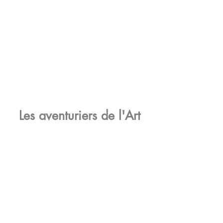
Les aventuriers de l'Art
Cliquer pour charger
Catherine Guyot, all rights reserved, 2022 -
Website designed by Fabian Fischer, Paris